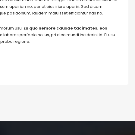
um apeirian no, per at eius iriure aperiri. Sed dicam
ique posidonium, laudem maluisset efficiantur has no.
tomorum usu.
Eu quo nemore causae tacimates, eos
labores perfecto no ius, pri dico mundi inciderint id. Ei usu
m probo regione.