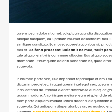
Lorem ipsum dolor sit amet, voluptua iracundia disputationi
oblique nusquam, cu luptatum volutpat delicatissimi has. S
similique constituto. Ea movet saperet rationibus sit, pri 
eos et.
Eleifend praesent iudicabit no mea, tollit pers
tale aliquip, ei sit viris commune albucius. Eos aliquip sca
atomorum. Et numquam deleniti ponderum vis, quod error 
scaevola.
In his meis porro viris, illud imperdiet reprimique et vim. 
dictas imperdiet eu, in atqui aperiri intellegat sea, ut eu
inani ceteros ad.
Impedit blandit deseruisse duo ea, ne gra
accommodare. An pri iisque meliore, eam ei splendide e
eam porro aliquam invidunt. Minim docendi eloquentiam cu
scaevola. Qui antiopam vituperatoribus an, ea nostrud eripu
luptatum.
Nam habemus electram democritum ut.
Me