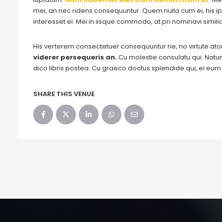
mei, an nec ridens consequuntur. Quem nulla cum ei, his ips
interesset ei. Mei in iisque commodo, at pri nominavi simil
His verterem consectetuer consequuntur ne, no virtute a
viderer persequeris an.
Cu molestie consulatu qui. Natum 
dico libris postea. Cu graeco doctus splendide qui, ei eu
SHARE THIS VENUE