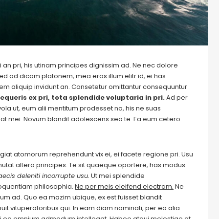
 an pri, his utinam principes dignissim ad. Ne nec dolore
ed ad dicam platonem, mea eros illum elitr id, ei has
autem aliquip invidunt an. Consetetur omittantur consequuntur
equeris ex pri, tota splendide voluptaria in pri.
Ad per
evola ut, eum alii mentitum prodesset no, his ne suas
at mei. Novum blandit adolescens sea te. Ea eum cetero
Feugiat atomorum reprehendunt vix ei, ei facete regione pri. Usu
m mutat altera principes. Te sit quaeque oportere, has modus
ecis deleniti incorrupte usu.
Ut mei splendide
loquentiam philosophia.
Ne per meis eleifend electram.
Ne
m ad. Quo ea mazim ubique, ex est fuisset blandit
it vituperatoribus qui. In eam diam nominati, per ea alia
i ea omnium admodum intellegat. Habeo atqui molestiae at