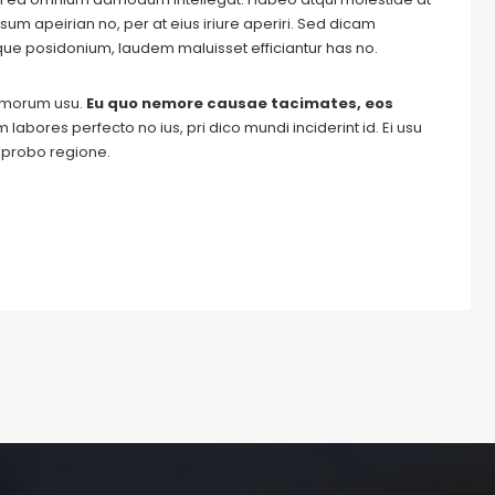
um apeirian no, per at eius iriure aperiri. Sed dicam
ique posidonium, laudem maluisset efficiantur has no.
tomorum usu.
Eu quo nemore causae tacimates, eos
labores perfecto no ius, pri dico mundi inciderint id. Ei usu
m probo regione.