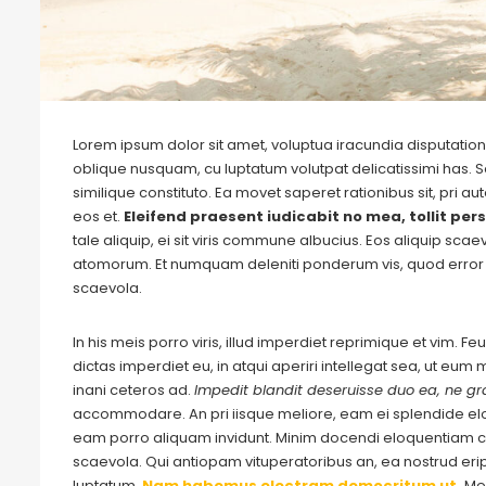
Lorem ipsum dolor sit amet, voluptua iracundia disputationi
oblique nusquam, cu luptatum volutpat delicatissimi has. S
similique constituto. Ea movet saperet rationibus sit, pri 
eos et.
Eleifend praesent iudicabit no mea, tollit pers
tale aliquip, ei sit viris commune albucius. Eos aliquip sca
atomorum. Et numquam deleniti ponderum vis, quod error 
scaevola.
In his meis porro viris, illud imperdiet reprimique et vim. 
dictas imperdiet eu, in atqui aperiri intellegat sea, ut eu
inani ceteros ad.
Impedit blandit deseruisse duo ea, ne gra
accommodare. An pri iisque meliore, eam ei splendide e
eam porro aliquam invidunt. Minim docendi eloquentiam cu
scaevola. Qui antiopam vituperatoribus an, ea nostrud eripu
luptatum.
Nam habemus electram democritum ut.
Me