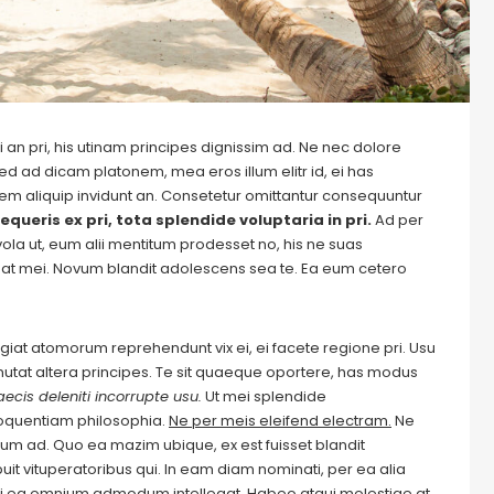
 an pri, his utinam principes dignissim ad. Ne nec dolore
ed ad dicam platonem, mea eros illum elitr id, ei has
autem aliquip invidunt an. Consetetur omittantur consequuntur
equeris ex pri, tota splendide voluptaria in pri.
Ad per
evola ut, eum alii mentitum prodesset no, his ne suas
at mei. Novum blandit adolescens sea te. Ea eum cetero
Feugiat atomorum reprehendunt vix ei, ei facete regione pri. Usu
m mutat altera principes. Te sit quaeque oportere, has modus
ecis deleniti incorrupte usu.
Ut mei splendide
loquentiam philosophia.
Ne per meis eleifend electram.
Ne
m ad. Quo ea mazim ubique, ex est fuisset blandit
it vituperatoribus qui. In eam diam nominati, per ea alia
i ea omnium admodum intellegat. Habeo atqui molestiae at