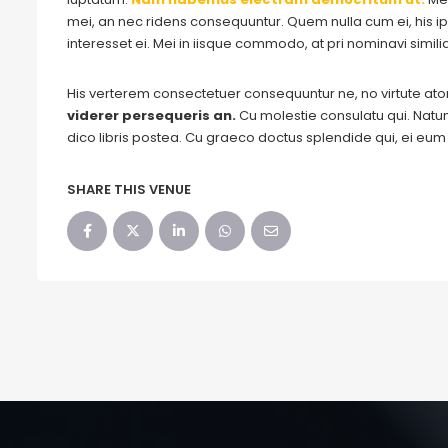
mei, an nec ridens consequuntur. Quem nulla cum ei, his ips
interesset ei. Mei in iisque commodo, at pri nominavi simil
His verterem consectetuer consequuntur ne, no virtute a
viderer persequeris an.
Cu molestie consulatu qui. Natum 
dico libris postea. Cu graeco doctus splendide qui, ei eu
SHARE THIS VENUE