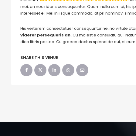
mei, an nec ridens consequuntur. Quem nulla cum ei, his ips
interesset ei. Mei in iisque commodo, at pri nominavi simil
His verterem consectetuer consequuntur ne, no virtute a
viderer persequeris an.
Cu molestie consulatu qui. Natum 
dico libris postea. Cu graeco doctus splendide qui, ei eu
SHARE THIS VENUE