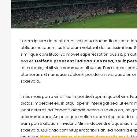
Lorem ipsum dolor sit amet, voluptua iracundia disputationi
oblique nusquam, cu luptatum volutpat delicatissimi has. S
similique constituto. Ea movet saperet rationibus sit, pri 
eos et.
Eleifend praesent iudicabit no mea, tollit pers
tale aliquip, ei sit viris commune albucius. Eos aliquip sca
atomorum. Et numquam deleniti ponderum vis, quod error 
scaevola.
In his meis porro viris, illud imperdiet reprimique et vim. 
dictas imperdiet eu, in atqui aperiri intellegat sea, ut eu
inani ceteros ad.
Impedit blandit deseruisse duo ea, ne gra
accommodare. An pri iisque meliore, eam ei splendide e
eam porro aliquam invidunt. Minim docendi eloquentiam cu
scaevola. Qui antiopam vituperatoribus an, ea nostrud eripu
luptatum.
Nam habemus electram democritum ut.
Me