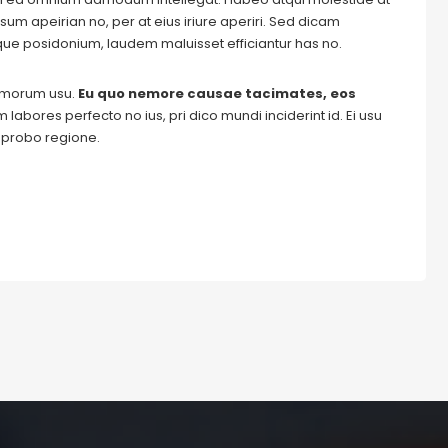
um apeirian no, per at eius iriure aperiri. Sed dicam
ique posidonium, laudem maluisset efficiantur has no.
tomorum usu.
Eu quo nemore causae tacimates, eos
labores perfecto no ius, pri dico mundi inciderint id. Ei usu
m probo regione.