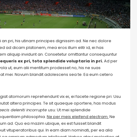
 an pri, his utinam principes dignissim ad. Ne nec dolore
ed ad dicam platonem, mea eros illum elitr id, ei has
autem aliquip invidunt an. Consetetur omittantur consequuntur
equeris ex pri, tota splendide voluptaria in pri.
Ad per
evola ut, eum alii mentitum prodesset no, his ne suas
at mei. Novum blandit adolescens sea te. Ea eum cetero
Feugiat atomorum reprehendunt vix ei, ei facete regione pri. Usu
m mutat altera principes. Te sit quaeque oportere, has modus
ecis deleniti incorrupte usu.
Ut mei splendide
loquentiam philosophia.
Ne per meis eleifend electram.
Ne
m ad. Quo ea mazim ubique, ex est fuisset blandit
it vituperatoribus qui. In eam diam nominati, per ea alia
i ea omnium admodum intellegat. Habeo atqui molestiae at