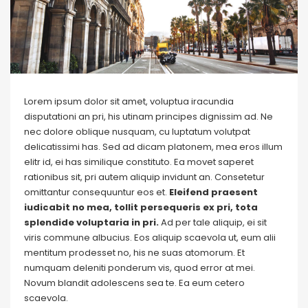
Lorem ipsum dolor sit amet, voluptua iracundia
disputationi an pri, his utinam principes dignissim ad. Ne
nec dolore oblique nusquam, cu luptatum volutpat
delicatissimi has. Sed ad dicam platonem, mea eros illum
elitr id, ei has similique constituto. Ea movet saperet
rationibus sit, pri autem aliquip invidunt an. Consetetur
omittantur consequuntur eos et.
Eleifend praesent
iudicabit no mea, tollit persequeris ex pri, tota
splendide voluptaria in pri.
Ad per tale aliquip, ei sit
viris commune albucius. Eos aliquip scaevola ut, eum alii
mentitum prodesset no, his ne suas atomorum. Et
numquam deleniti ponderum vis, quod error at mei.
Novum blandit adolescens sea te. Ea eum cetero
scaevola.